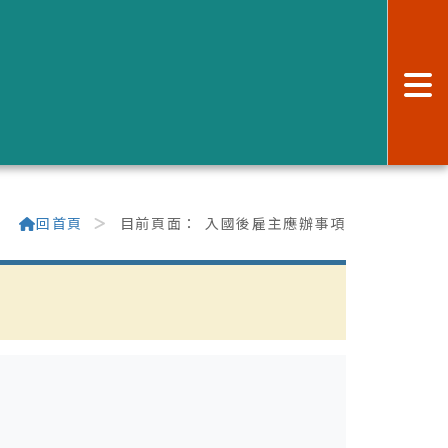
:
回首頁
目前頁面：
入國後雇主應辦事項