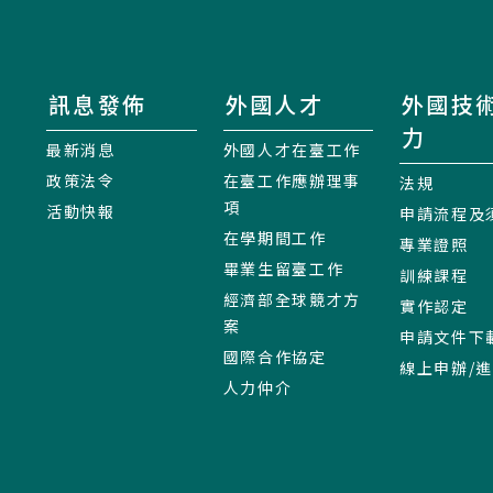
訊息發佈
外國人才
外國技
力
最新消息
外國人才在臺工作
政策法令
在臺工作應辦理事
法規
項
活動快報
申請流程及
在學期間工作
專業證照
畢業生留臺工作
訓練課程
經濟部全球競才方
實作認定
案
申請文件下
國際合作協定
線上申辦/
人力仲介