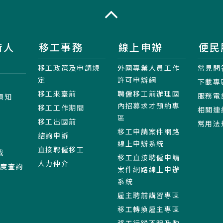
收合
術人
移工事務
線上申辦
便民
移工政策及申請規
外國專業人員工作
常見問
定
許可申辦網
下載專
移工來臺前
聘僱移工前辦理國
服務電
須知
內招募求才預約專
移工工作期間
相關連
區
移工出國前
常用法
移工申請案件網路
諮詢申訴
線上申辦系統
直接聘僱移工
載
移工直接聘僱申請
人力仲介
進度查詢
案件網路線上申辦
系統
雇主聘前講習專區
移工轉換雇主專區