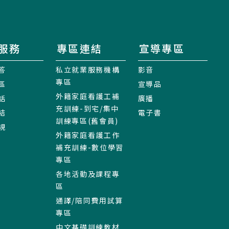
服務
專區連結
宣導專區
答
私立就業服務機構
影音
專區
區
宣導品
外籍家庭看護工補
話
廣播
充訓練-到宅/集中
結
電子書
訓練專區(舊會員)
規
外籍家庭看護工作
補充訓練-數位學習
專區
各地活動及課程專
區
通譯/陪同費用試算
專區
中文基礎訓練教材