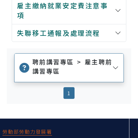
雇主繳納就業安定費注意事
項
失聯移工通報及處理流程
聘前講習專區 > 雇主聘前
講習專區
(current)
1
:::
勞動部勞動力發展署