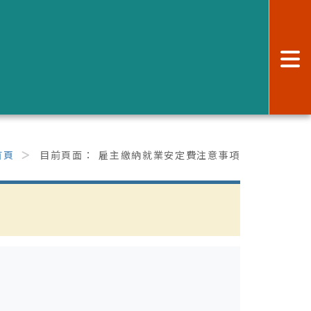
:
首頁
目前頁面：
雇主繳納就業安定費注意事項