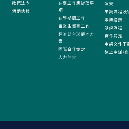
政策法令
在臺工作應辦理事
法規
項
活動快報
申請流程及
在學期間工作
專業證照
畢業生留臺工作
訓練課程
經濟部全球競才方
實作認定
案
申請文件下
國際合作協定
線上申辦/
人力仲介
:::