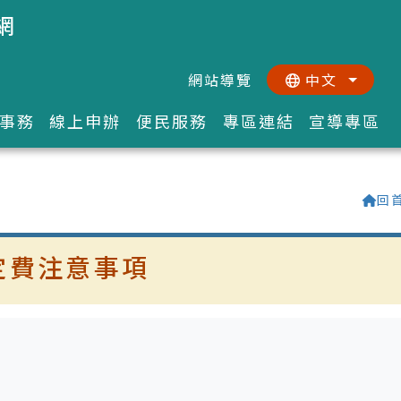
網
網站導覽
中文
:::
::
事務
線上申辦
便民服務
專區連結
宣導專區
回
定費注意事項