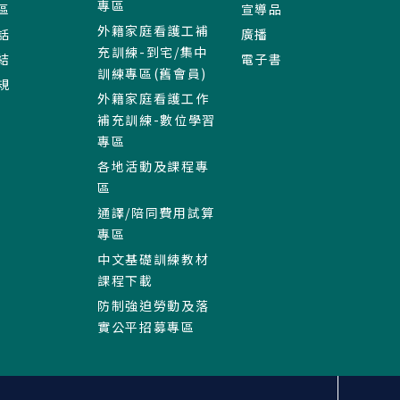
專區
區
宣導品
外籍家庭看護工補
話
廣播
充訓練-到宅/集中
結
電子書
訓練專區(舊會員)
規
外籍家庭看護工作
補充訓練-數位學習
專區
各地活動及課程專
區
通譯/陪同費用試算
專區
中文基礎訓練教材
課程下載
防制強迫勞動及落
實公平招募專區