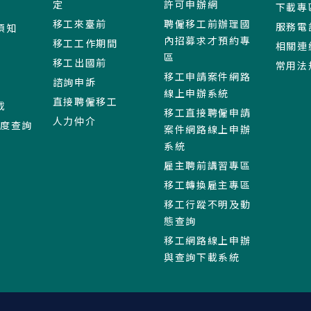
定
許可申辦網
下載專
移工來臺前
聘僱移工前辦理國
服務電
須知
內招募求才預約專
移工工作期間
相關連
區
移工出國前
常用法
移工申請案件網路
諮詢申訴
線上申辦系統
直接聘僱移工
載
移工直接聘僱申請
人力仲介
進度查詢
案件網路線上申辦
系統
雇主聘前講習專區
移工轉換雇主專區
移工行蹤不明及動
態查詢
移工網路線上申辦
與查詢下載系統