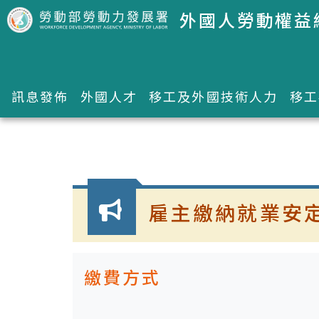
跳到主要內容區塊
外國人勞動權益
訊息發佈
外國人才
移工及外國技術人力
移工
:::
雇主繳納就業安
繳費方式