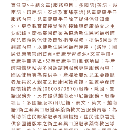
育健康>主題文章)服務項目：多國語(英語、越
南語、印尼語、泰語及柬埔寨語)兒童健康手冊
服務內容：兒童健康手冊除了提供保健知識
外，更登載寶寶接受預防接種與健康檢查之重
要紀錄。衛福部國健署為協助新住民照顧者瞭
解兒童預防保健及衛教指導服務，提供5國語言
翻譯內容，以便新住民照顧者運用。(路徑：國
民健康署官網首頁>健康學習資源>文宣手冊>
健康手冊專區>兒童健康手冊)服務項目：孕產
婦關懷網站與多國語諮詢服務專線服務內容：
國民健康署為提供孕、產婦及嬰幼兒主要照顧
者及其家人親友之健康照護資訊，設置孕產婦
關懷諮詢專線(0800870870)服務，除國、臺
語服務外，另有提供越南及印尼語服務。服務
項目：多國語版本(印尼語、泰文、英文、越南
語)衛生套與口服避孕藥衛教文宣服務內容：為
幫助新住民瞭解避孕相關措施，國民健康署提
供多國語版本之衛生套與口服避孕藥衛教宣導