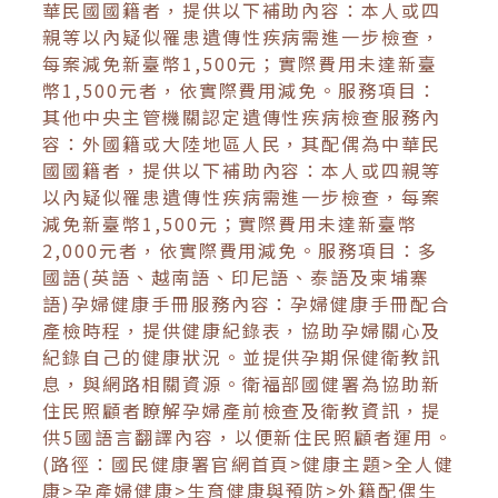
華民國國籍者，提供以下補助內容：本人或四
親等以內疑似罹患遺傳性疾病需進一步檢查，
每案減免新臺幣1,500元；實際費用未達新臺
幣1,500元者，依實際費用減免。服務項目：
其他中央主管機關認定遺傳性疾病檢查服務內
容：外國籍或大陸地區人民，其配偶為中華民
國國籍者，提供以下補助內容：本人或四親等
以內疑似罹患遺傳性疾病需進一步檢查，每案
減免新臺幣1,500元；實際費用未達新臺幣
2,000元者，依實際費用減免。服務項目：多
國語(英語、越南語、印尼語、泰語及柬埔寨
語)孕婦健康手冊服務內容：孕婦健康手冊配合
產檢時程，提供健康紀錄表，協助孕婦關心及
紀錄自己的健康狀況。並提供孕期保健衛教訊
息，與網路相關資源。衛福部國健署為協助新
住民照顧者瞭解孕婦產前檢查及衛教資訊，提
供5國語言翻譯內容，以便新住民照顧者運用。
(路徑：國民健康署官網首頁>健康主題>全人健
康>孕產婦健康>生育健康與預防>外籍配偶生