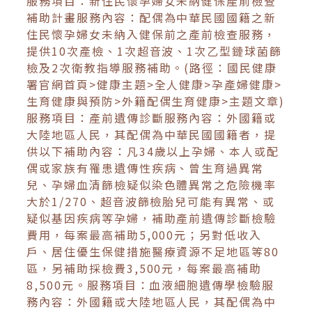
服務項目：新住民懷孕婦女未納健保產前檢查
補助計畫服務內容：配偶為中華民國國籍之新
住民懷孕婦女未納入健保前之產前檢查服務，
提供10次產檢、1次超音波、1次乙型鏈球菌篩
檢及2次衛教指導服務補助。(路徑：國民健康
署官網首頁>健康主題>全人健康>孕產婦健康>
生育健康與預防>外籍配偶生育健康>主題文章)
服務項目：產前遺傳診斷服務內容：外國籍或
大陸地區人民，其配偶為中華民國國籍者，提
供以下補助內容：凡34歲以上孕婦、本人或配
偶或家族有罹患遺傳性疾病、曾生育過異常
兒、孕婦血清篩檢疑似染色體異常之危險機率
大於1/270、超音波篩檢胎兒可能有異常、或
疑似基因疾病等孕婦，補助產前遺傳診斷檢驗
費用，每案最高補助5,000元；另對低收入
戶、居住優生保健措施醫療資源不足地區等80
區，另補助採檢費3,500元，每案最高補助
8,500元。服務項目：血液細胞遺傳學檢驗服
務內容：外國籍或大陸地區人民，其配偶為中