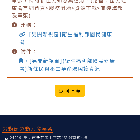
單張，俾利新住民知悉與運用。(路徑：國民健
康署官網首頁>服務園地>資源下載>宣導海報
及單張)
連結：
[另開新視窗]衛生福利部國民健康
署
附件：
‧[另開新視窗](衛生福利部國民健康
署)新住民與移工孕產婦照護資源
:::
勞動部勞動力發展署
24219 新北市新莊區中平路439號南棟4樓