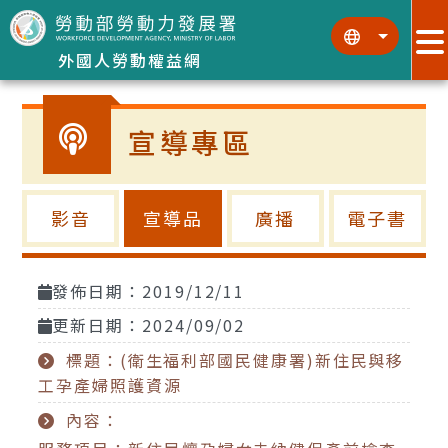
跳到主要內容區塊
:::
:::
外國人勞動權益網
宣導專區
影音
宣導品
廣播
電子書
發佈日期：2019/12/11
更新日期：2024/09/02
標題：(衛生福利部國民健康署)新住民與移
工孕產婦照護資源
內容：