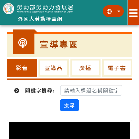
跳到主要內容區塊
:::
:::
外國人勞動權益網
宣導專區
影音
宣導品
廣播
電子書
關鍵字搜尋: