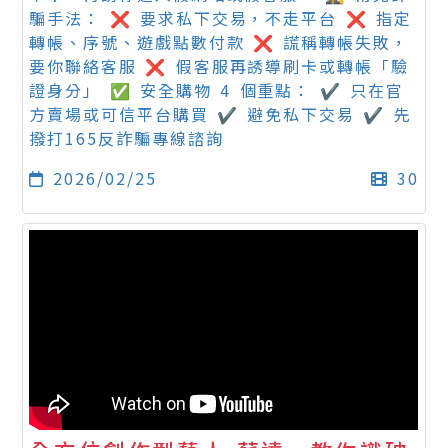
騙手法： ❌ 要求私下交易，不走平台 ❌ 指定
轉帳、序號、遊戲點數付款 ❌ 謊稱轉帳失敗，
要你聯絡客服 ❌ 假客服再誘導刷卡或轉帳「驗
證身分」 ✅ 安全購物 4 個重點： ✔ 只在官
方賣場或可信平台購買 ✔ 避免私下交易 ✔ 先
撥打165反詐騙專線諮詢
2026/02/25
30