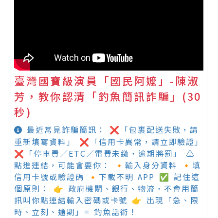
臺灣國寶級演員「國民阿嬤」-陳淑
芳，教你認清「釣魚簡訊詐騙」(30
秒)
最近常見詐騙簡訊： ❌「包裹配送失敗，請
重新填寫資料」 ❌「信用卡異常，請立即驗證」
❌「停車費／ETC／電費未繳，逾期將罰」 ⚠️
點進連結，可能會要你： 🔸輸入身分資料 🔸填
信用卡號或驗證碼 🔸下載不明 APP ✅ 記住這
個原則： 👉 政府機關、銀行、物流，不會用簡
訊叫你點連結輸入密碼或卡號 👉 出現「急、限
時、立刻、逾期」= 釣魚話術！