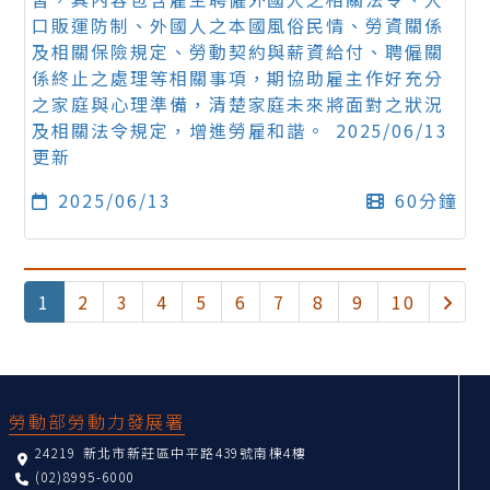
口販運防制、外國人之本國風俗民情、勞資關係
及相關保險規定、勞動契約與薪資給付、聘僱關
係終止之處理等相關事項，期協助雇主作好充分
之家庭與心理準備，清楚家庭未來將面對之狀況
及相關法令規定，增進勞雇和諧。 2025/06/13
更新
2025/06/13
60分鐘
(current)
下一
1
2
3
4
5
6
7
8
9
10
:::
勞動部勞動力發展署
24219 新北市新莊區中平路439號南棟4樓
(02)8995-6000