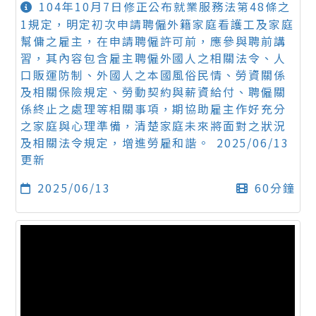
104年10月7日修正公布就業服務法第48條之
1規定，明定初次申請聘僱外籍家庭看護工及家庭
幫傭之雇主，在申請聘僱許可前，應參與聘前講
習，其內容包含雇主聘僱外國人之相關法令、人
口販運防制、外國人之本國風俗民情、勞資關係
及相關保險規定、勞動契約與薪資給付、聘僱關
係終止之處理等相關事項，期協助雇主作好充分
之家庭與心理準備，清楚家庭未來將面對之狀況
及相關法令規定，增進勞雇和諧。 2025/06/13
更新
2025/06/13
60分鐘