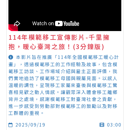
114年模範移工宣傳影片-千里擁
抱，暖心臺灣之旅！(3分鐘版)
本影片旨在推廣「114年全國模範移工暖心計
畫」，透過模範移工的工作經驗及故事，包含模
範移工訪談、工作場域介紹與雇主正面評價，我
們實地造訪了模範移工母國與親屬見面。以感人
溫暖的調性，呈現移工家屬來臺後與模範移工驚
喜相見歡之動人情感。讓觀眾深入體會移工離鄉
背井之處境，感謝模範移工對臺灣社會之貢獻，
進一步感受到勞動部對模範移工的鼓勵以及對移
工群體的重視。
2025/09/19
03:00