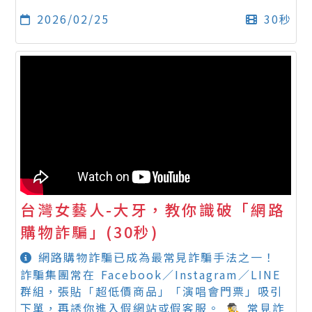
2026/02/25
30秒
台灣女藝人-大牙，教你識破「網路
購物詐騙」(30秒)
網路購物詐騙已成為最常見詐騙手法之一！
詐騙集團常在 Facebook／Instagram／LINE
群組，張貼「超低價商品」「演唱會門票」吸引
下單，再誘你進入假網站或假客服。 🕵️‍♂️ 常見詐