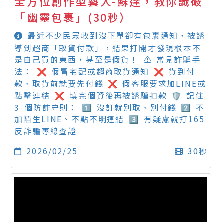
全方位創作型藝人-蘇達，教你識破
「幽靈包裹」(30秒）
最近不少民眾收到沒下單卻有包裹通知，被誘
導到超商「取貨付款」，結果打開才發現根本不
是自己買的東西，甚至是假貨！ ⚠️ 常見詐騙手
法： ❌ 假冒宅配或超商取貨通知 ❌ 貨到付
款、取貨前就要先付錢 ❌ 假客服要求加LINE或
點擊連結 ❌ 填完個資後再被誘騙扣款 🛡️ 記住
3 個防詐守則： 1️⃣ 沒訂就別取、別付錢 2️⃣ 不
加陌生LINE、不點不明連結 3️⃣ 有疑慮就打165
反詐騙專線查證
2026/02/25
30秒