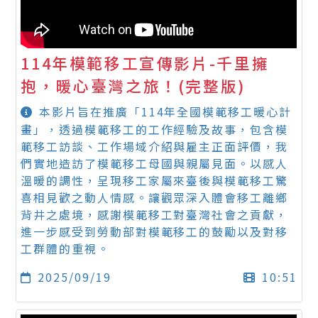
114年模範移工宣傳影片-千里擁
抱，暖心臺灣之旅！(完整版)
本影片旨在推廣「114年全國模範移工暖心計
畫」，透過模範移工的工作經驗及故事，包含模
範移工訪談、工作場域介紹與雇主正面評價，我
們實地造訪了模範移工母國與親屬見面。以感人
溫暖的調性，呈現移工家屬來臺後與模範移工驚
喜相見歡之動人情感。讓觀眾深入體會移工離鄉
背井之處境，感謝模範移工對臺灣社會之貢獻，
進一步感受到勞動部對模範移工的鼓勵以及對移
工群體的重視。
2025/09/19
10:51