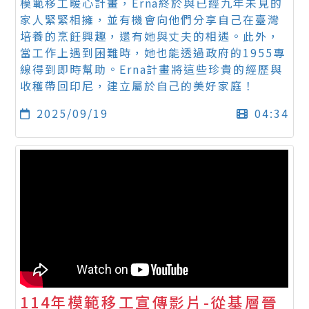
模範移工暖心計畫，Erna終於與已經九年未見的
家人緊緊相擁，並有機會向他們分享自己在臺灣
培養的烹飪興趣，還有她與丈夫的相遇。此外，
當工作上遇到困難時，她也能透過政府的1955專
線得到即時幫助。Erna計畫將這些珍貴的經歷與
收穫帶回印尼，建立屬於自己的美好家庭！
2025/09/19
04:34
114年模範移工宣傳影片-從基層晉