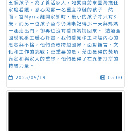
五個孩子。為了養活家人，她獨自前來臺灣擔任
家庭看護，悉心照顧一名重度障礙的孩子。然
而，當Myrna離開家鄉時，最小的孩子才只有3
歲，而另一位孩子至今仍清晰記得那一天與媽媽
一起走出門，卻再也沒有看到媽媽回來。 透過全
國模範移工暖心計畫，我們看見移工深埋內心的
思念與不捨，他們勇敢跨越國界，面對語言、文
化和工作的挑戰；更重要的是，藉由獲得的獎項
肯定和與家人的重聚，他們獲得了在異鄉打拼的
持續力量。
2025/09/19
05:00