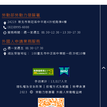
:::
勞動部勞動力發展署
24219 新北市新莊區中平路439號南棟4樓
(02)8995-6000
服務時間：週一至週五 08:30~12:30，13:30~17:30
外國人申請業務服務
週一至週五 08:30~17:30
親送受理地址：
100臺北市中正區中華路一段39號10樓
至
參訪累計：13,817人次
隱私權及安全政策
授權方式及範圍
檢舉貪瀆
2023
勞動力發展署 外國人勞動權益網