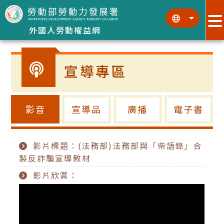
跳到主要內容區塊
:::
:::
外國人勞動權益網
宣導專區
影音
宣導品
廣播
電子書
影片標題：(法務部)法務部與「柴語錄」合
製反詐騙宣導教材
影片欣賞：