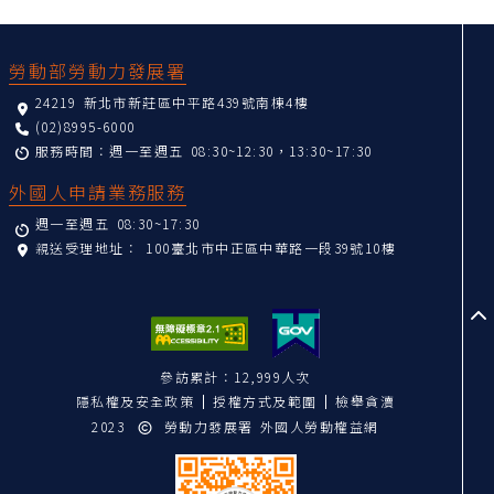
:::
勞動部勞動力發展署
24219 新北市新莊區中平路439號南棟4樓
(02)8995-6000
服務時間：週一至週五 08:30~12:30，13:30~17:30
外國人申請業務服務
週一至週五 08:30~17:30
親送受理地址：
100臺北市中正區中華路一段39號10樓
至
參訪累計：12,999人次
隱私權及安全政策
授權方式及範圍
檢舉貪瀆
2023
勞動力發展署 外國人勞動權益網