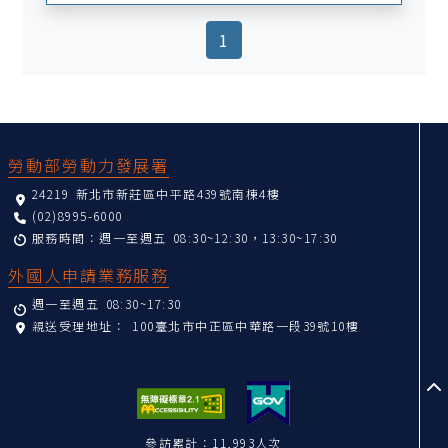
(current)
1
:::
勞動部勞動力發展署
24219 新北市新莊區中平路439號南棟4樓
(02)8995-6000
服務時間：週一至週五 08:30~12:30，13:30~17:30
外國人申請業務服務
週一至週五 08:30~17:30
親送受理地址：
100臺北市中正區中華路一段39號10樓
至
參訪累計：11,993人次