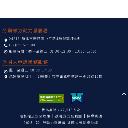
:::
勞動部勞動力發展署
24219 新北市新莊區中平路439號南棟4樓
(02)8995-6000
服務時間：週一至週五 08:30~12:30，13:30~17:30
外國人申請業務服務
週一至週五 08:30~17:30
親送受理地址：
100臺北市中正區中華路一段39號10樓
至
參訪累計：42,919人次
隱私權及安全政策
授權方式及範圍
檢舉貪瀆
2023
勞動力發展署 外國人勞動權益網