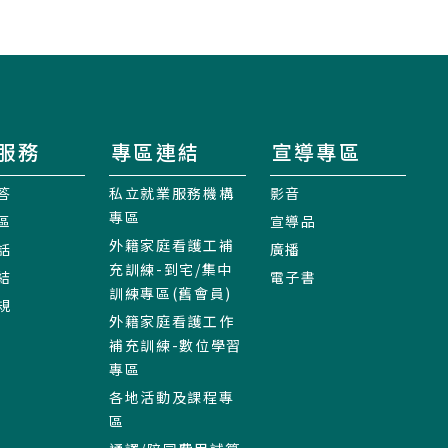
服務
專區連結
宣導專區
答
私立就業服務機構
影音
專區
區
宣導品
外籍家庭看護工補
話
廣播
充訓練-到宅/集中
結
電子書
訓練專區(舊會員)
規
外籍家庭看護工作
補充訓練-數位學習
專區
各地活動及課程專
區