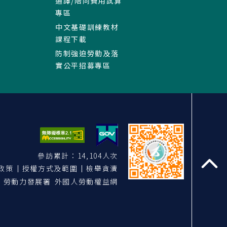
通譯/陪同費用試算
專區
中文基礎訓練教材
課程下載
防制強迫勞動及落
實公平招募專區
參訪累計：14,104人次
政策
授權方式及範圍
檢舉貪瀆
至
勞動力發展署 外國人勞動權益網