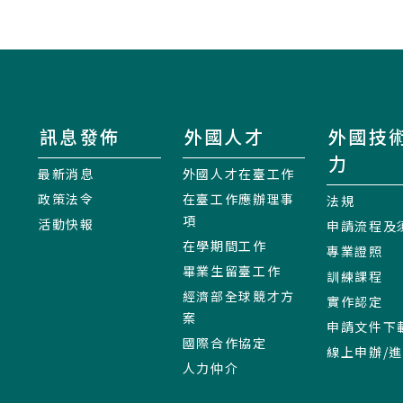
訊息發佈
外國人才
外國技
力
最新消息
外國人才在臺工作
政策法令
在臺工作應辦理事
法規
項
活動快報
申請流程及
在學期間工作
專業證照
畢業生留臺工作
訓練課程
經濟部全球競才方
實作認定
案
申請文件下
國際合作協定
線上申辦/
人力仲介