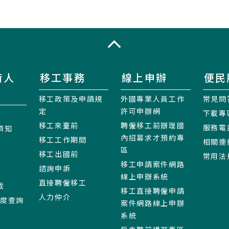
收合
術人
移工事務
線上申辦
便民
移工政策及申請規
外國專業人員工作
常見問
定
許可申辦網
下載專
移工來臺前
聘僱移工前辦理國
服務電
須知
內招募求才預約專
移工工作期間
相關連
區
移工出國前
常用法
移工申請案件網路
諮詢申訴
線上申辦系統
直接聘僱移工
載
移工直接聘僱申請
人力仲介
進度查詢
案件網路線上申辦
系統