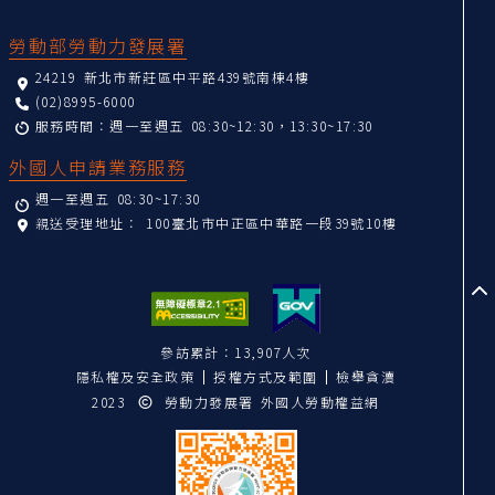
:::
勞動部勞動力發展署
24219 新北市新莊區中平路439號南棟4樓
(02)8995-6000
服務時間：週一至週五 08:30~12:30，13:30~17:30
外國人申請業務服務
週一至週五 08:30~17:30
親送受理地址：
100臺北市中正區中華路一段39號10樓
至
參訪累計：13,907人次
隱私權及安全政策
授權方式及範圍
檢舉貪瀆
2023
勞動力發展署 外國人勞動權益網