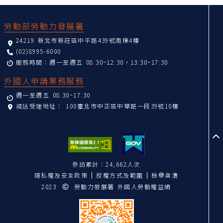
:::
勞動部勞動力發展署
24219 新北市新莊區中平路439號南棟4樓
(02)8995-6000
服務時間：週一至週五 08:30~12:30，13:30~17:30
外國人申請業務服務
週一至週五 08:30~17:30
親送受理地址：
100臺北市中正區中華路一段39號10樓
至
參訪累計：24,662人次
隱私權及安全政策
授權方式及範圍
檢舉貪瀆
2023
勞動力發展署 外國人勞動權益網