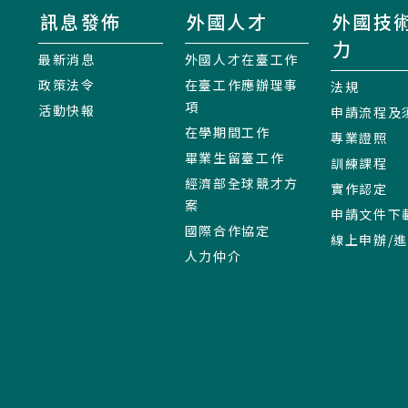
訊息發佈
外國人才
外國技
力
最新消息
外國人才在臺工作
政策法令
在臺工作應辦理事
法規
項
活動快報
申請流程及
在學期間工作
專業證照
畢業生留臺工作
訓練課程
經濟部全球競才方
實作認定
案
申請文件下
國際合作協定
線上申辦/
人力仲介