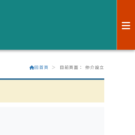
:
回首頁
目前頁面：
仲介設立