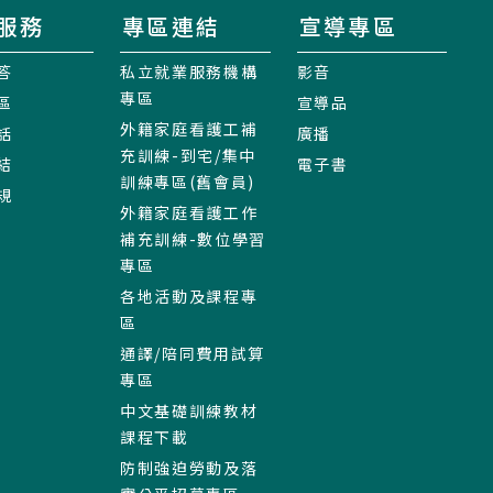
服務
專區連結
宣導專區
答
私立就業服務機構
影音
專區
區
宣導品
外籍家庭看護工補
話
廣播
充訓練-到宅/集中
結
電子書
訓練專區(舊會員)
規
外籍家庭看護工作
補充訓練-數位學習
專區
各地活動及課程專
區
通譯/陪同費用試算
專區
中文基礎訓練教材
課程下載
防制強迫勞動及落