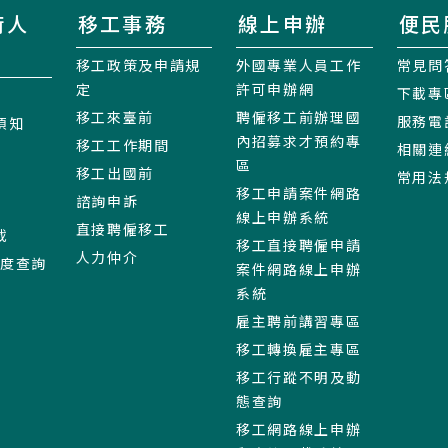
術人
移工事務
線上申辦
便民
移工政策及申請規
外國專業人員工作
常見問
定
許可申辦網
下載專
移工來臺前
聘僱移工前辦理國
服務電
須知
內招募求才預約專
移工工作期間
相關連
區
移工出國前
常用法
移工申請案件網路
諮詢申訴
線上申辦系統
直接聘僱移工
載
移工直接聘僱申請
人力仲介
進度查詢
案件網路線上申辦
系統
雇主聘前講習專區
移工轉換雇主專區
移工行蹤不明及動
態查詢
移工網路線上申辦