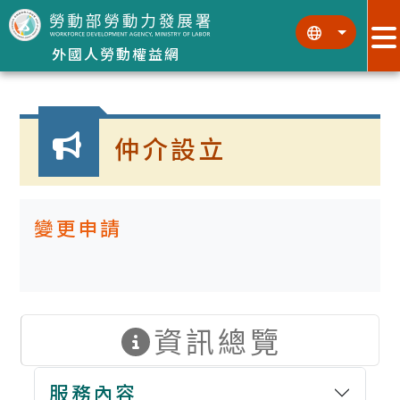
跳到主要內容區塊
:::
:::
外國人勞動權益網
:::
仲介設立
變更申請
資訊總覽
服務內容