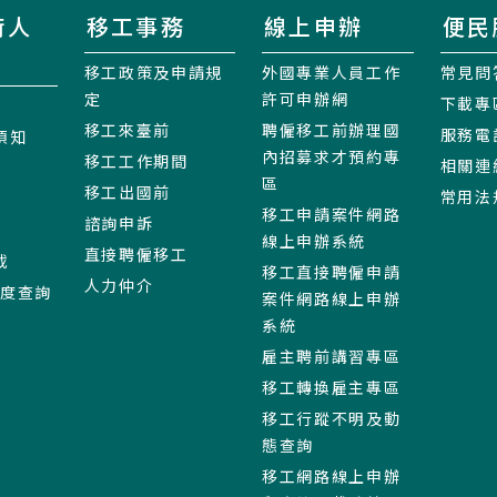
術人
移工事務
線上申辦
便民
移工政策及申請規
外國專業人員工作
常見問
定
許可申辦網
下載專
移工來臺前
聘僱移工前辦理國
服務電
須知
內招募求才預約專
移工工作期間
相關連
區
移工出國前
常用法
移工申請案件網路
諮詢申訴
線上申辦系統
直接聘僱移工
載
移工直接聘僱申請
人力仲介
進度查詢
案件網路線上申辦
系統
雇主聘前講習專區
移工轉換雇主專區
移工行蹤不明及動
態查詢
移工網路線上申辦