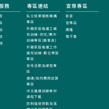
服務
專區連結
宣導專區
答
私立就業服務機構
影音
專區
區
宣導品
外籍家庭看護工補
話
廣播
充訓練-到宅/集中
結
電子書
訓練專區(舊會員)
規
外籍家庭看護工作
補充訓練-數位學習
專區
各地活動及課程專
區
通譯/陪同費用試算
專區
中文基礎訓練教材
課程下載
防制強迫勞動及落