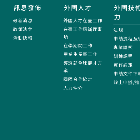
訊息發佈
外國人才
外國技
力
最新消息
外國人才在臺工作
政策法令
在臺工作應辦理事
法規
項
活動快報
申請流程及
在學期間工作
專業證照
畢業生留臺工作
訓練課程
經濟部全球競才方
實作認定
案
申請文件下
國際合作協定
線上申辦/
人力仲介