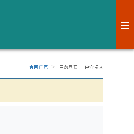
:
回首頁
目前頁面：
仲介設立