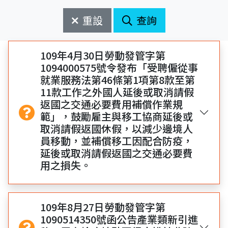
始
束
日
日
重設
查詢
期
期
開
結
始
束
109年4月30日勞動發管字第
1094000575號令發布「受聘僱從事
就業服務法第46條第1項第8款至第
11款工作之外國人延後或取消請假
返國之交通必要費用補償作業規
範」，鼓勵雇主與移工協商延後或
取消請假返國休假，以減少邊境人
員移動，並補償移工因配合防疫，
延後或取消請假返國之交通必要費
用之損失。
109年8月27日勞動發管字第
1090514350號函公告產業類新引進