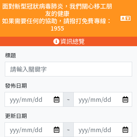
跳至主要內容
面對新型冠狀病毒肺炎，我們關心移工朋
友的健康
手
如果需要任何的協助，請撥打免費專線：
機
1955
導
覽
:::
資訊總覽
按
鈕
標題
發佈日期
發
發
~
布
布
日
日
更新日期
期
期
更
更
開
結
~
新
新