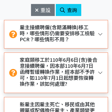
始
束
日
日
重設
查詢
期
期
開
結
始
束
雇主接續聘僱(含期滿轉換)移工
時，哪些情形仍需要安排移工檢驗
PCR？哪些情形不用？
家庭類移工於110年6月6日(含)後合
意接續聘僱，因本部110年6月7日
函釋暫緩轉換作業，經本部不予許
可，如110年7月1日起想要恢復轉
換作業，該如何處理?
新雇主因雇主死亡、移民或由其他
親屬或配偶擔任雇主、產業類變更