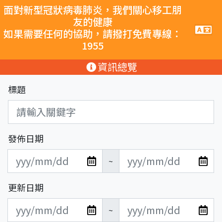
跳至主要內容
面對新型冠狀病毒肺炎，我們關心移工朋
友的健康
手
如果需要任何的協助，請撥打免費專線：
機
1955
導
覽
:::
資訊總覽
按
鈕
標題
發佈日期
發
發
~
布
布
日
日
更新日期
期
期
更
更
開
結
~
新
新