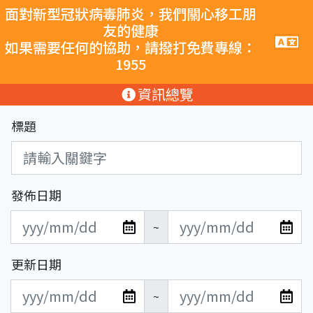
跳至主要內容
面對新型冠狀病毒肺炎，我們關心移工朋
友的健康
手
如果需要任何的協助，請撥打免費專線：
機
1955
導
覽
:::
資訊總覽
按
鈕
標題
發佈日期
發
發
~
布
布
日
日
更新日期
期
期
更
更
開
結
~
新
新