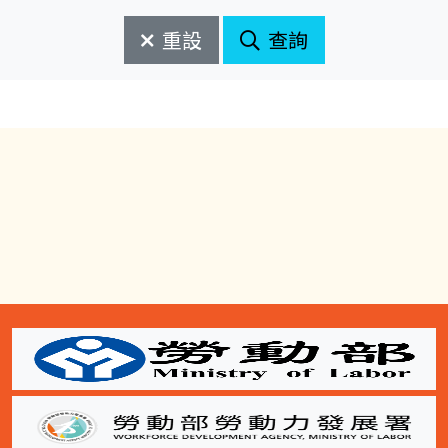
始
束
日
日
重設
查詢
期
期
開
結
始
束
:::