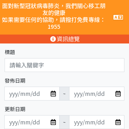
跳至主要內容
面對新型冠狀病毒肺炎，我們關心移工朋
友的健康
手
如果需要任何的協助，請撥打免費專線：
機
1955
導
覽
:::
資訊總覽
按
鈕
標題
發佈日期
發
發
~
布
布
日
日
更新日期
期
期
更
更
開
結
~
新
新