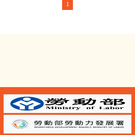
(current)
1
:::