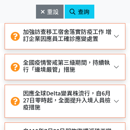
始
束
日
日
重設
查詢
期
期
開
結
始
束
加強訪查移工宿舍落實防疫工作 增
訂企業因應員工確診應變處置
全國疫情警戒第三級期間，持續執
行「邊境嚴管」措施
因應全球Delta變異株流行，自6月
27日零時起，全面提升入境人員檢
疫措施