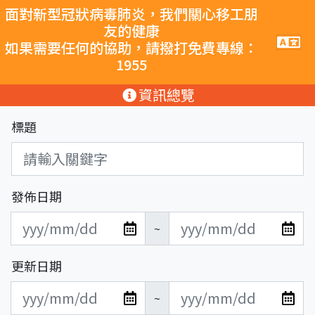
跳至主要內容
面對新型冠狀病毒肺炎，我們關心移工朋
友的健康
手
如果需要任何的協助，請撥打免費專線：
機
1955
導
覽
:::
資訊總覽
按
鈕
標題
發佈日期
發
發
~
布
布
日
日
更新日期
期
期
更
更
開
結
~
新
新