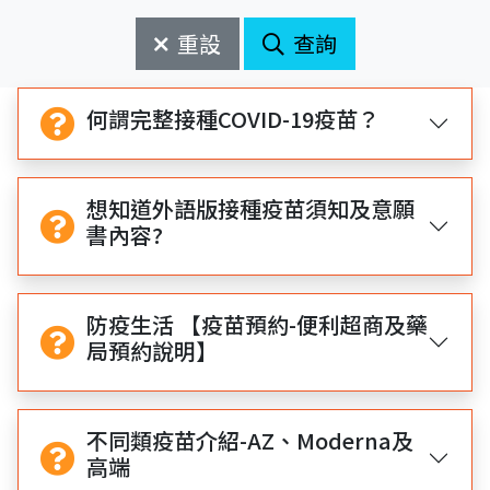
始
束
日
日
重設
查詢
期
期
開
結
始
束
何謂完整接種COVID-19疫苗？
想知道外語版接種疫苗須知及意願
書內容?
防疫生活 【疫苗預約-便利超商及藥
局預約說明】
不同類疫苗介紹-AZ、Moderna及
高端