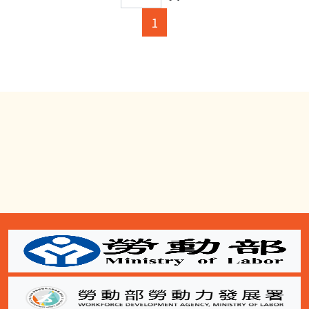
(current)
1
:::