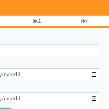
雇主
仲介