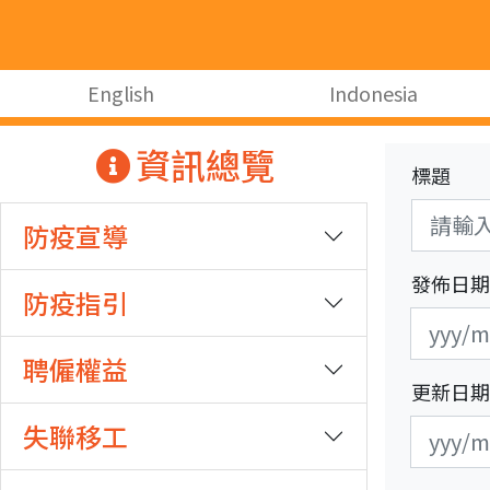
跳至主要內容
:::
English
Indonesia
:::
資訊總覽
標題
防疫宣導
發佈日期
防疫指引
發
發
布
布
聘僱權益
日
日
更新日期
期
期
更
更
失聯移工
開
結
新
新
始
束
日
日