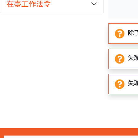
在臺工作法令
期
期
開
結
始
束
除
失
失