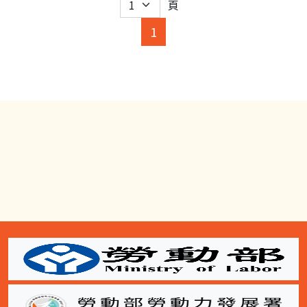
頁
(current)
1
:::