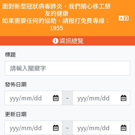
跳至主要內容
面對新型冠狀病毒肺炎，我們關心移工朋
友的健康
手
如果需要任何的協助，請撥打免費專線：
機
1955
導
覽
:::
資訊總覽
按
鈕
標題
發佈日期
發
發
~
布
布
日
日
更新日期
期
期
更
更
開
結
~
新
新