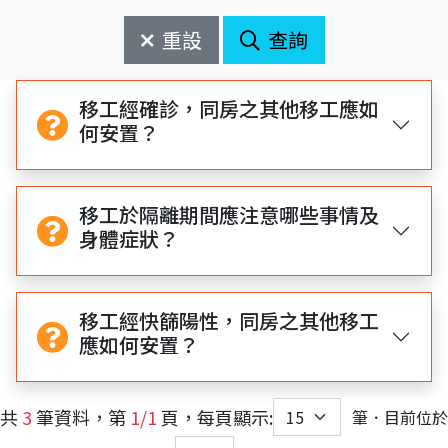
始
束
日
日
重設
查詢
期
期
開
結
始
束
移工經確診，同房之其他移工應如
何安置？
移工於隔離期間應注意哪些事情及
身體症狀？
移工經快篩陽性，同房之其他移工
應如何安置？
共
3
筆資料，第
1/1
頁，每頁顯示:
筆．目前位於