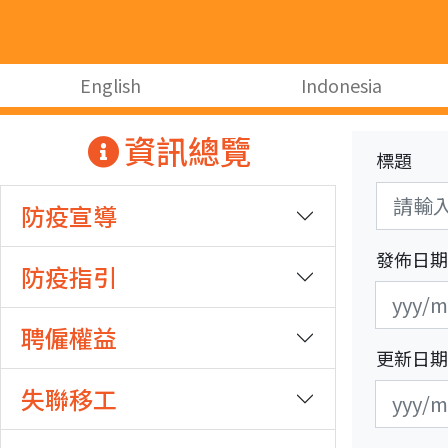
跳至主要內容
:::
English
Indonesia
:::
資訊總覽
標題
防疫宣導
發佈日期
防疫指引
發
發
布
布
聘僱權益
日
日
更新日期
期
期
更
更
失聯移工
開
結
新
新
始
束
日
日