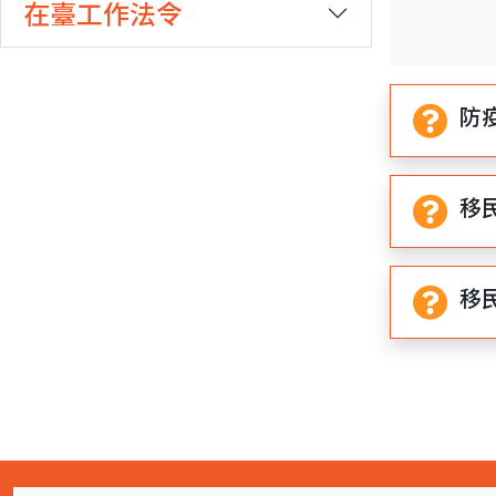
在臺工作法令
期
期
開
結
始
束
防
移
移