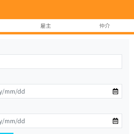
雇主
仲介