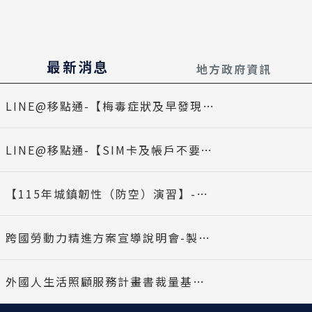
最新消息
地方政府資訊
最新消息
標題
日期
LINE@移點通-【梅毒症狀及早發現及早治療】-多國語言版
LINE@移點通-【SIM卡及帳戶不要借給別人！】-多國語言版
【115年城鎮韌性（防空）演習】-多國語言版
跨國勞動力精進方案宣導說明會-製造業(8/26台北場)
外國人生活照顧服務計畫書裁量基準修正規定，並自即日生效