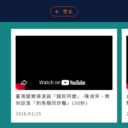
更多
臺灣國寶級演員「國民阿嬤」-陳淑芳，教
你認清「釣魚簡訊詐騙」(30秒)
2026/02/25