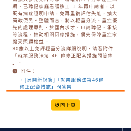
期、已聘僱家庭看護移工 1 年再申請者，以
既有病症證明申請，免再重複評估失能，擴大
簡政便民。整體而言，將以輕重分流、重症優
先的處理原則，於國內求才、申請聘僱、承接
等流程，推動相關因應措施，優先保障重症家
庭受照顧權益。
80歲以上免評輕重分流詳細說明，請看附件
「就業服務法第 46 條修正配套措施問答集
」。
附件：
•[另開新視窗]「就業服務法第46條
修正配套措施」問答集
:::