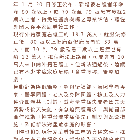
年 1 月 20 日修正公布，新增被看護者年齡
滿 80 歲以上，或 70 歲至 79 歲患有癌症2
期以上者，得免經醫療機構之專業評估，聘僱
外國人從事家庭看護工作。
現行外籍家庭看護工約 19.7 萬人，就服法修
正後，80 歲以上健康亞健康長者約 53 萬
人，而 70 到 79 歲罹患二期以上癌症也有
約 12 萬人，推估新法上路後，可能會有 10
萬人來申請外籍看護工。但新法通過後，陸續
已有不少重症家庭反映「棄重擇輕」衝擊加
劇。
勞動部為降低衝擊，經與衛福部、長照學者專
家、醫學團體、老人及身障團體、移工及人力
仲介團體共同討論，並考量重症失能者因先天
弱勢或後天失能，有急迫照護需求，與衛福部
合作推動「輕重分流重症優先」制度與配套措
施，降低新法對重症家庭的影響。
同時也檢討現行家庭看護工申請資格文件，推
動擴大多元免評對象，新增納入不分齡癌症四