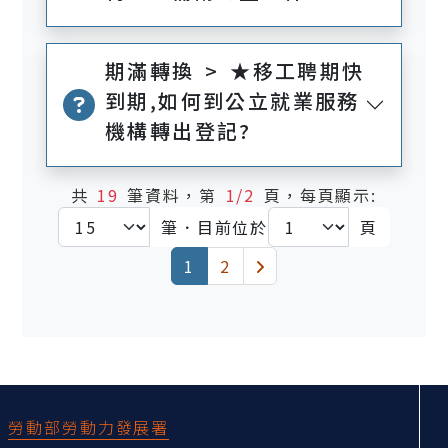
期滿轉換 > ★移工聘期快
到期,如何到公立就業服務
機構轉出登記?
共
19
筆資料，第
1/2
頁，每頁顯示:
筆．目前位於
頁
(current)
下一頁
1
2
:::
勞動部勞動力發展署