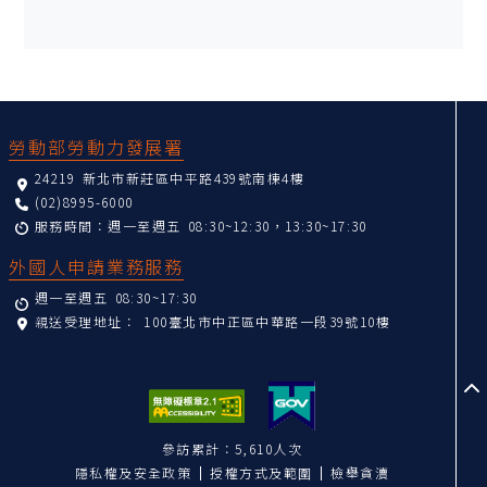
:::
勞動部勞動力發展署
24219 新北市新莊區中平路439號南棟4樓
(02)8995-6000
服務時間：週一至週五 08:30~12:30，13:30~17:30
外國人申請業務服務
週一至週五 08:30~17:30
親送受理地址：
100臺北市中正區中華路一段39號10樓
至
參訪累計：5,610人次
隱私權及安全政策
授權方式及範圍
檢舉貪瀆