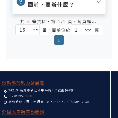
國前，要辦什麼？
共
5
筆資料，第
1/1
頁，每頁顯示:
筆．目前位於
頁
(current)
1
:::
勞動部勞動力發展署
24219 新北市新莊區中平路439號南棟4樓
(02)8995-6000
服務時間：週一至週五 08:30~12:30，13:30~17:30
外國人申請業務服務