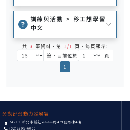
訓練與活動 > 移工想學習
中文
共
3
筆資料，第
1/1
頁，每頁顯示:
筆．目前位於
頁
(current)
1
:::
勞動部勞動力發展署
24219 新北市新莊區中平路439號南棟4樓
(02)8995-6000