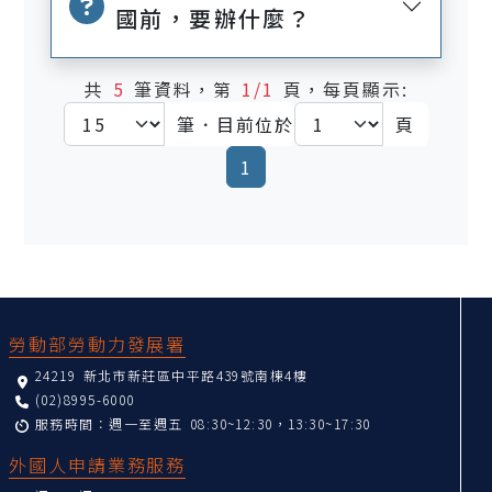
國前，要辦什麼？
共
5
筆資料，第
1/1
頁，每頁顯示:
筆．目前位於
頁
(current)
1
:::
勞動部勞動力發展署
24219 新北市新莊區中平路439號南棟4樓
(02)8995-6000
服務時間：週一至週五 08:30~12:30，13:30~17:30
外國人申請業務服務