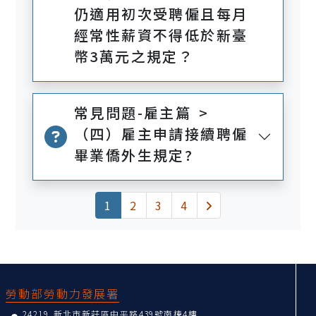
仍適用初次受聘僱且每月
經常性薪資不得低於新臺
幣3萬元之規定？
常見問題-雇主篇 >
（四）雇主申請接續聘僱
畢業僑外生規定?
(current)
下一頁
1
2
3
4
:::
勞動部勞動力發展署
24219 新北市新莊區中平路439號南棟4樓