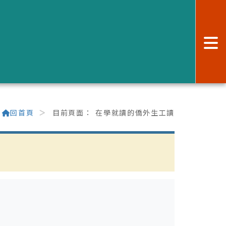
:
回首頁
目前頁面：
在學就讀的僑外生工讀