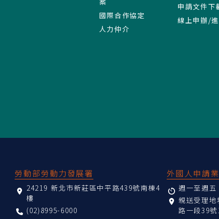
案
申請文件下
國際合作協定
線上申辦/
人力仲介
:::
勞動部勞動力發展署
外國人申請
24219 新北市新莊區中平路439號南棟4
週一至週五 08
樓
親送受理
(02)8995-6000
路一段39號