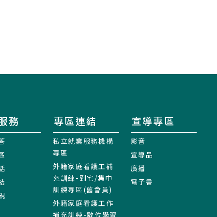
服務
專區連結
宣導專區
答
私立就業服務機構
影音
專區
區
宣導品
外籍家庭看護工補
話
廣播
充訓練-到宅/集中
結
電子書
訓練專區(舊會員)
規
外籍家庭看護工作
補充訓練-數位學習