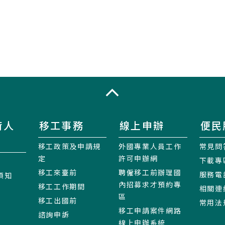
收合
術人
移工事務
線上申辦
便民
移工政策及申請規
外國專業人員工作
常見問
定
許可申辦網
下載專
移工來臺前
聘僱移工前辦理國
服務電
須知
內招募求才預約專
移工工作期間
相關連
區
移工出國前
常用法
移工申請案件網路
諮詢申訴
線上申辦系統