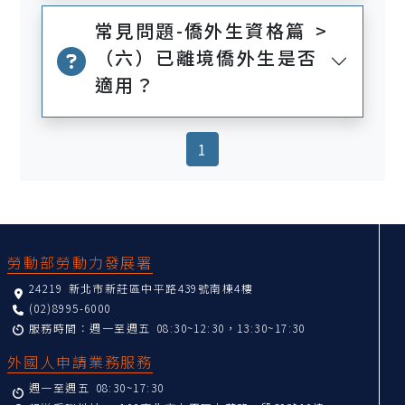
常見問題-僑外生資格篇 >
（六）已離境僑外生是否
適用？
(current)
1
:::
勞動部勞動力發展署
24219 新北市新莊區中平路439號南棟4樓
(02)8995-6000
服務時間：週一至週五 08:30~12:30，13:30~17:30
外國人申請業務服務
週一至週五 08:30~17:30