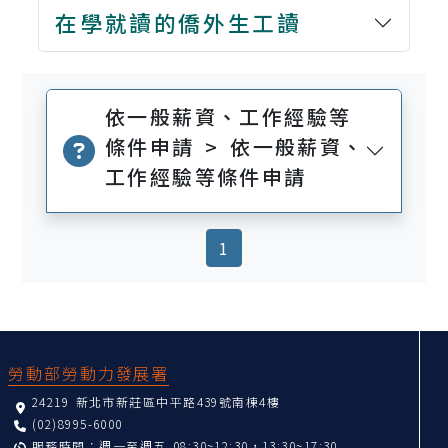
在學就讀的僑外生工讀
依一般薪資、工作經驗等
條件申請 > 依一般薪資、
工作經驗等條件申請
(current)
1
:::
勞動部勞動力發展署
24219 新北市新莊區中平路439號南棟4樓
(02)8995-6000
服務時間：週一至週五 08:30~12:30，13:30~17:30