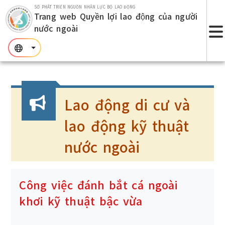
Nhảy đến khu vực chủ yếu.
SỞ PHÁT TRIỂN NGUỒN NHÂN LỰC BỘ LAO ĐỘNG
Trang web Quyền lợi lao động của người
nước ngoài
T
:::
:::
:::
Lao động di cư và
lao động kỹ thuật
nước ngoài
Công việc đánh bắt cá ngoài
khơi kỹ thuật bậc vừa