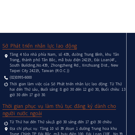
:::
Sở Phát triển nhân lực lao động
Tầng 4 tòa nhà phía Nam, số 439, đường Trung Bình, khu Tân
Trang, thành phố Tân Bắc, mã bưu điện 24219, Đài Loan(4F.,
South Building,No.439, Zhongzheng Rd., Xinzhuang Dist., New
Taipei City 24219, Taiwan (R.O.C.))
(02)8995-6000
Thời gian làm việc của Sở Phát triển nhân lực lao động: Từ Thứ
hai đến Thứ sáu, Buổi sáng: 8 giờ 30 đến 12 giờ 30, Buổi chiều: 13
giờ 30 đến 17 giờ 30.
Thời gian phục vụ làm thủ tục đăng ký dành cho
người nước ngoài
Từ Thứ hai đến Thứ sáu,8 giờ 30 sáng đến 17 giờ 30 chiều
Địa chỉ phục vụ: Tầng 10 số 39 đoạn 1 đường Trung hoa khu
Trung Chính TP Đài Bắc, mã bưu điện 100, Đài Loan (10F., No.39,