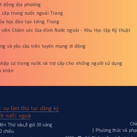
ạt động địa phương
t cấp trung nước ngoài Trang
hóa học đào tạo tiếng Trung
viên Chăm sóc Gia đình Nước ngoài - Khu Học tập Kỹ thuật
ng và yêu cầu trên tuyến mạng di động
nhập cư trong nước và trợ cấp cho những người sử dụng
ó khăn
c vụ làm thủ tục đăng ký
ời nước ngoài
Chí
ến Thứ sáu,8 giờ 30 sáng
Phương thức và phạ
0 chiều