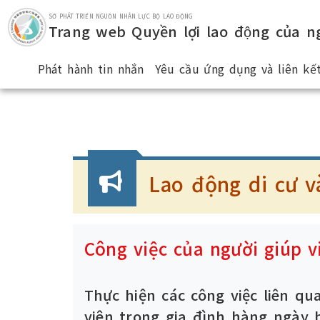
Nhảy đến khu vực chủ yếu.
SỞ PHÁT TRIỂN NGUỒN NHÂN LỰC BỘ LAO ĐỘNG
Trang web Quyền lợi lao động của ng
Phát hành tin nhắn
Yêu cầu ứng dụng và liên kết
:::
Lao động di cư v
Công việc của người giúp v
Thực hiện các công việc liên q
viên trong gia đình hàng ngày h