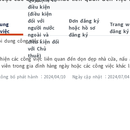
điều kiện
(điều kiện
đối với
Đơn đăng ký
dung
Trang w
người nước
hoặc hồ sơ
việc
đăng ký
ngoài và
đăng ký
i dung công việc：
điều kiện đối
với Chủ
thuê)
hiện các công việc liên quan đến dọn dẹp nhà cửa, nấu 
 viên trong gia đình hàng ngày hoặc các công việc khác l
công bố phát hành ：2024/04/10
Ngày cập nhật ：2024/07/04