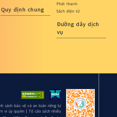
Phát thanh
Quy định chung
Sách điện tử
Đường dây dịch
vụ
nh sách bảo vệ và an toàn riêng tư
m vi ủy quyền
Tố cáo sách nhiễu