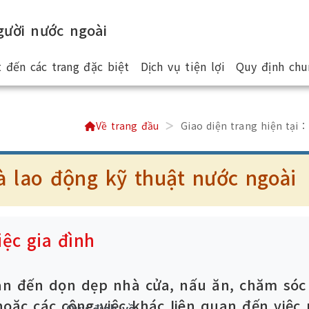
ười nước ngoài
 đến các trang đặc biệt
Dịch vụ tiện lợi
Quy định chu
Về trang đầu
Giao diện trang hiện tại：
à lao động kỹ thuật nước ngoài
iệc gia đình
uan đến dọn dẹp nhà cửa, nấu ăn, chăm sóc
oặc các công việc khác liên quan đến việc 
Quy định về