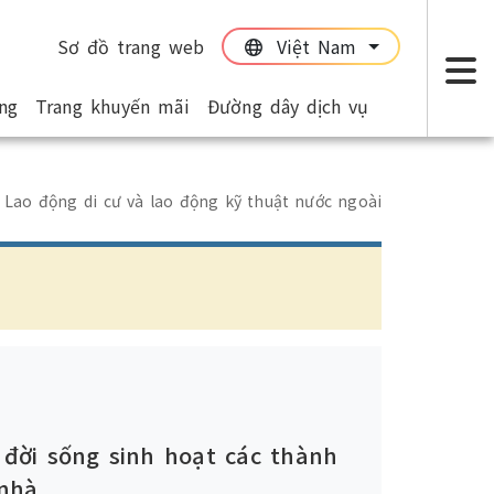
Sơ đồ trang web
Việt Nam
:::
:::
ng
Trang khuyến mãi
Đường dây dịch vụ
T
Lao động di cư và lao động kỹ thuật nước ngoài
 đời sống sinh hoạt các thành
nhà.