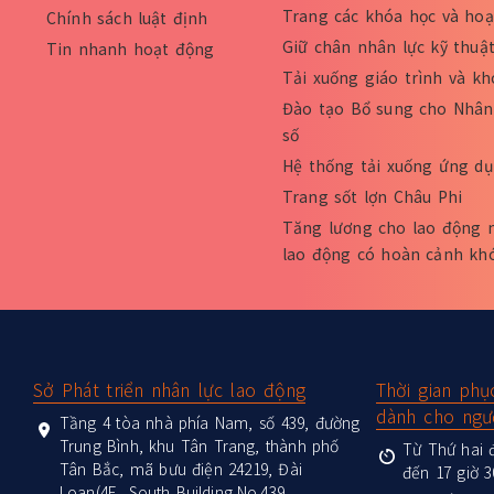
Trang các khóa học và ho
Chính sách luật định
Giữ chân nhân lực kỹ thuậ
Tin nhanh hoạt động
Tải xuống giáo trình và k
Đào tạo Bổ sung cho Nhân 
số
Hệ thống tải xuống ứng dụ
Trang sốt lợn Châu Phi
Tăng lương cho lao động 
lao động có hoàn cảnh kh
:::
Sở Phát triển nhân lực lao động
Thời gian phụ
dành cho ngư
Tầng 4 tòa nhà phía Nam, số 439, đường
Trung Bình, khu Tân Trang, thành phố
Từ Thứ hai đ
Tân Bắc, mã bưu điện 24219, Đài
đến 17 giờ 3
Loan(4F., South Building,No.439,