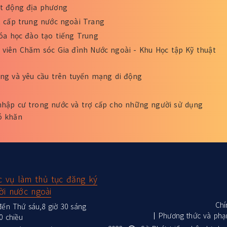
ạt động địa phương
t cấp trung nước ngoài Trang
hóa học đào tạo tiếng Trung
viên Chăm sóc Gia đình Nước ngoài - Khu Học tập Kỹ thuật
ng và yêu cầu trên tuyến mạng di động
nhập cư trong nước và trợ cấp cho những người sử dụng
ó khăn
c vụ làm thủ tục đăng ký
ời nước ngoài
Chí
ến Thứ sáu,8 giờ 30 sáng
Phương thức và phạ
0 chiều