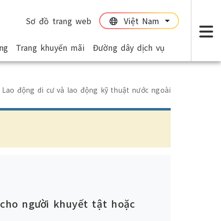
Sơ đồ trang web
Việt Nam
:::
:::
ng
Trang khuyến mãi
Đường dây dịch vụ
T
Lao động di cư và lao động kỹ thuật nước ngoài
 cho người khuyết tật hoặc