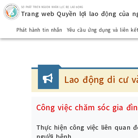
Nhảy đến khu vực chủ yếu.
SỞ PHÁT TRIỂN NGUỒN NHÂN LỰC BỘ LAO ĐỘNG
Trang web Quyền lợi lao động của ng
Phát hành tin nhắn
Yêu cầu ứng dụng và liên kết
:::
Lao động di cư v
Công việc chăm sóc gia đì
Thực hiện công việc liên quan 
người bệnh.