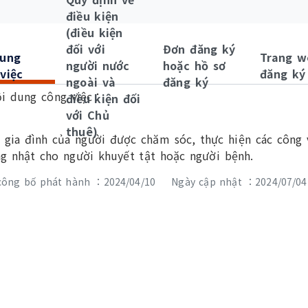
điều kiện
(điều kiện
đối với
Đơn đăng ký
dung
Trang w
người nước
hoặc hồ sơ
việc
đăng ký
ngoài và
đăng ký
i dung công việc：
điều kiện đối
với Chủ
thuê)
 gia đình của người được chăm sóc, thực hiện các công 
g nhật cho người khuyết tật hoặc người bệnh.
công bố phát hành ：2024/04/10
Ngày cập nhật ：2024/07/04