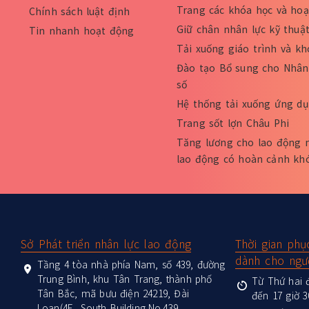
Trang các khóa học và ho
Chính sách luật định
Giữ chân nhân lực kỹ thuậ
Tin nhanh hoạt động
Tải xuống giáo trình và k
Đào tạo Bổ sung cho Nhân 
số
Hệ thống tải xuống ứng dụ
Trang sốt lợn Châu Phi
Tăng lương cho lao động 
lao động có hoàn cảnh kh
:::
Sở Phát triển nhân lực lao động
Thời gian phụ
dành cho ngư
Tầng 4 tòa nhà phía Nam, số 439, đường
Trung Bình, khu Tân Trang, thành phố
Từ Thứ hai đ
Tân Bắc, mã bưu điện 24219, Đài
đến 17 giờ 3
Loan(4F., South Building,No.439,