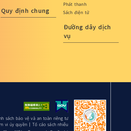
Phát thanh
Quy định chung
Sách điện tử
Đường dây dịch
vụ
nh sách bảo vệ và an toàn riêng tư
m vi ủy quyền
Tố cáo sách nhiễu