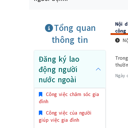
Nội 
Tổng quan
công 
thông tin
Nộ
Đăng ký lao
Trong
thườn
động người
Ngày 
nước ngoài
Công việc chăm sóc gia
đình
Công việc của người
giúp việc gia đình