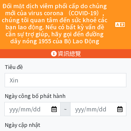
跳至主要內容
Đối mặt dịch viêm phổi cấp do chủng
mới của virus corona （COVID-19）,
chúng tôi quan tâm đến sức khoẻ các
手
bạn lao động. Nếu có bất kỳ vấn đề
機
cần sự trợ giúp, hãy gọi đến đường
導
dây nóng 1955 của Bộ Lao Động
覽
按
:::
資訊總覽
鈕
Tiêu đề
Ngày công bố phát hành
發
發
~
布
布
日
日
Ngày cập nhật
期
期