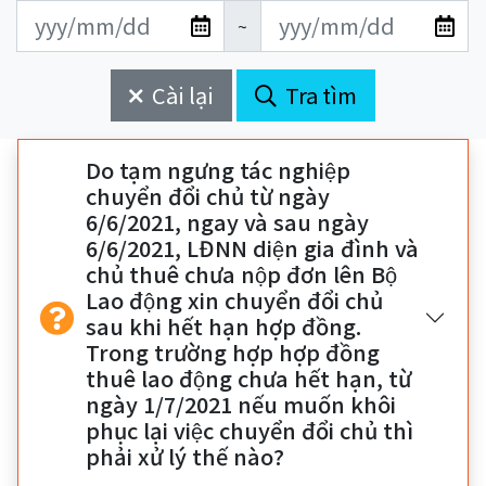
更
更
開
結
~
新
新
始
束
日
日
Cài lại
Tra tìm
期
期
開
結
始
束
Do tạm ngưng tác nghiệp
chuyển đổi chủ từ ngày
6/6/2021, ngay và sau ngày
6/6/2021, LĐNN diện gia đình và
chủ thuê chưa nộp đơn lên Bộ
Lao động xin chuyển đổi chủ
sau khi hết hạn hợp đồng.
Trong trường hợp hợp đồng
thuê lao động chưa hết hạn, từ
ngày 1/7/2021 nếu muốn khôi
phục lại việc chuyển đổi chủ thì
phải xử lý thế nào?