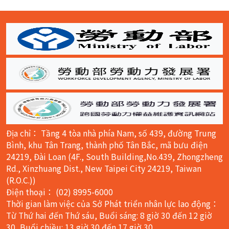
一
頁
:::
Địa chỉ： Tầng 4 tòa nhà phía Nam, số 439, đường Trung
Bình, khu Tân Trang, thành phố Tân Bắc, mã bưu điện
24219, Đài Loan (4F., South Building,No.439, Zhongzheng
Rd., Xinzhuang Dist., New Taipei City 24219, Taiwan
(R.O.C.))
Điện thoại： (02) 8995-6000
Thời gian làm việc của Sở Phát triển nhân lực lao động：
Từ Thứ hai đến Thứ sáu, Buổi sáng: 8 giờ 30 đến 12 giờ
30, Buổi chiều: 13 giờ 30 đến 17 giờ 30.