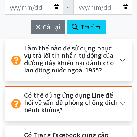
更
更
開
結
~
新
新
始
束
日
日
Cài lại
Tra tìm
期
期
開
結
始
束
Làm thế nào để sử dụng phục
vụ trả lời tin nhắn tự động của
đường dây khiếu nại dành cho
lao động nước ngoài 1955?
Có thể dùng ứng dụng Line để
hỏi về vấn đề phòng chống dịch
bệnh không?
Có Trang Facebook cung cấp