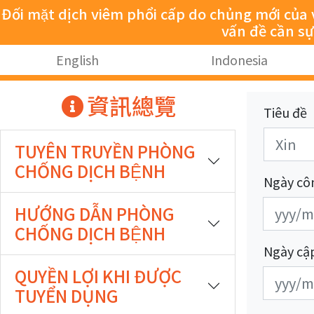
跳至主要內容
Đối mặt dịch viêm phổi cấp do chủng mới của vi
vấn đề cần s
:::
English
Indonesia
:::
資訊總覽
Tiêu đề
TUYÊN TRUYỀN PHÒNG
CHỐNG DỊCH BỆNH
Ngày cô
發
發
HƯỚNG DẪN PHÒNG
布
布
CHỐNG DỊCH BỆNH
日
日
Ngày cậ
期
期
QUYỀN LỢI KHI ĐƯỢC
更
更
開
結
TUYỂN DỤNG
新
新
始
束
日
日