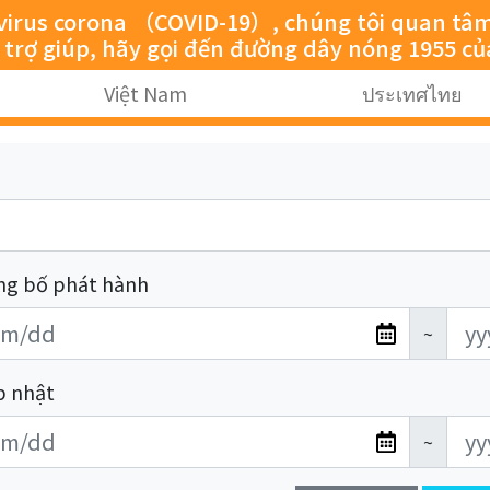
rus corona （COVID-19）, chúng tôi quan tâm đến 
ự trợ giúp, hãy gọi đến đường dây nóng 1955 cu
Việt Nam
ประเทศไทย
ng bố phát hành
~
p nhật
~