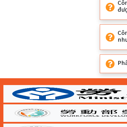
Côn
đươ
Côn
như
Phâ
Tổng
:::