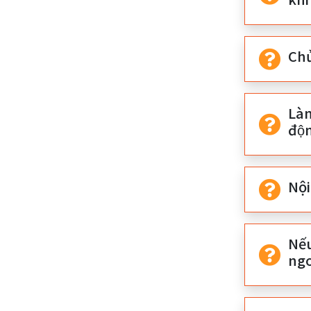
Chu
Làm
độ
Nội
Nế
ngo