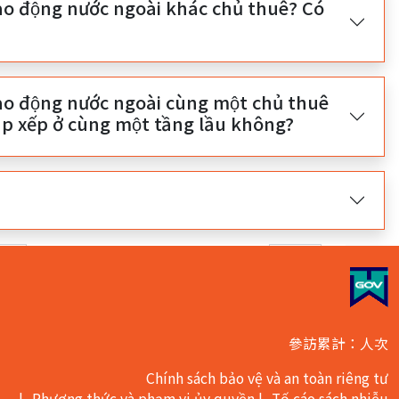
 lao động nước ngoài khác chủ thuê? Có
 lao động nước ngoài cùng một chủ thuê
 xếp ở cùng một tầng lầu không?
trường hợp．Hiện nay đang ở trang
.
nt)
參訪累計：人次
Chính sách bảo vệ và an toàn riêng tư
Phương thức và phạm vi ủy quyền
Tố cáo sách nhiễu