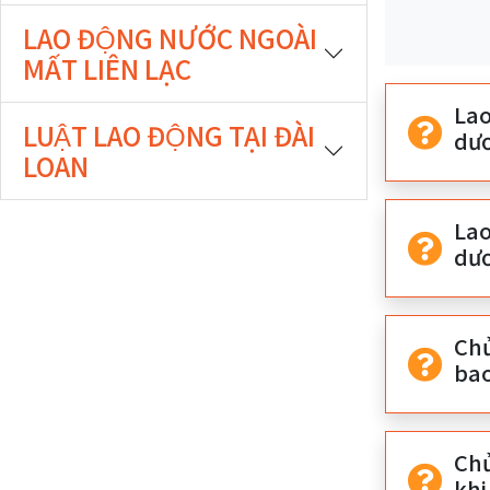
期
期
LAO ĐỘNG NƯỚC NGOÀI
開
結
MẤT LIÊN LẠC
始
束
Lao
LUẬT LAO ĐỘNG TẠI ĐÀI
dươ
LOAN
Lao
dươ
Chu
bao
Chu
khi 