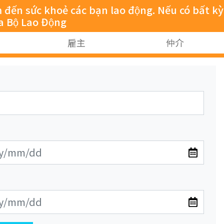
sức khoẻ các bạn lao động. Nếu có bất kỳ
̉a Bộ Lao Động
雇主
仲介