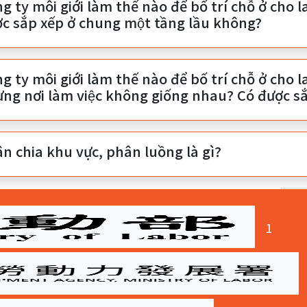
g ty môi giới làm thế nào để bố trí chỗ ở cho
̣c sắp xếp ở chung một tầng lầu không?
g ty môi giới làm thế nào để bố trí chỗ ở cho
ng nơi làm việc không giống nhau? Có được sắp
n chia khu vực, phân luồng là gì?
 cộng
11
dữ liệu．Trang：
1/1
．Mỗi trang hiển thị
(curre
1