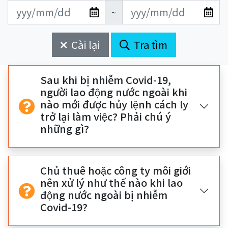
更
更
開
結
~
新
新
始
束
日
日
Cài lại
Tra tìm
期
期
開
結
始
束
Sau khi bị nhiễm Covid-19,
người lao động nước ngoài khi
nào mới được hủy lệnh cách ly
trở lại làm việc? Phải chú ý
những gì?
Chủ thuê hoặc công ty môi giới
nên xử lý như thế nào khi lao
động nước ngoài bị nhiễm
Covid-19?