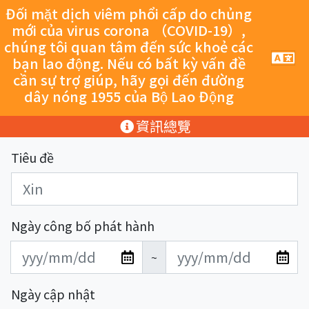
跳至主要內容
Đối mặt dịch viêm phổi cấp do chủng
mới của virus corona （COVID-19）,
chúng tôi quan tâm đến sức khoẻ các
手
bạn lao động. Nếu có bất kỳ vấn đề
機
cần sự trợ giúp, hãy gọi đến đường
導
dây nóng 1955 của Bộ Lao Động
覽
按
:::
資訊總覽
鈕
Tiêu đề
Ngày công bố phát hành
發
發
~
布
布
日
日
Ngày cập nhật
期
期