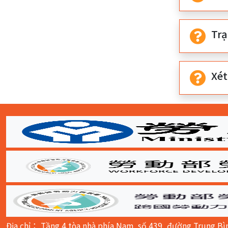
Tra
Xé
Tổng
:::
Địa chỉ： Tầng 4 tòa nhà phía Nam, số 439, đường Trung Bì