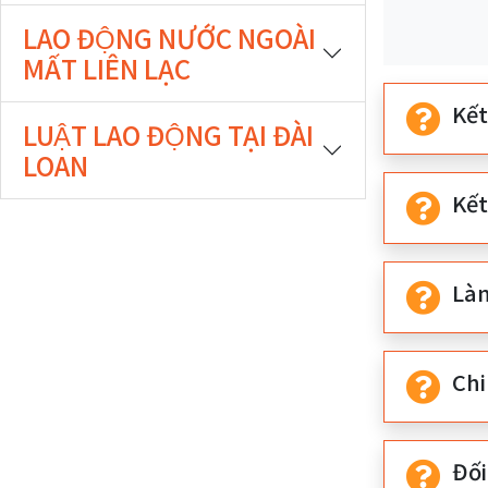
期
期
LAO ĐỘNG NƯỚC NGOÀI
開
結
MẤT LIÊN LẠC
始
束
Kế
LUẬT LAO ĐỘNG TẠI ĐÀI
LOAN
Kế
Là
Chi
Đố