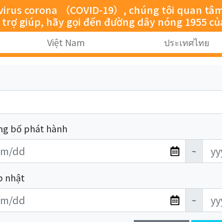
rus corona （COVID-19）, chúng tôi quan tâm đến 
ự trợ giúp, hãy gọi đến đường dây nóng 1955 cu
Việt Nam
ประเทศไทย
ng bố phát hành
~
p nhật
~