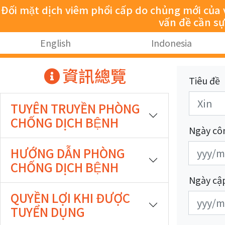
跳至主要內容
Đối mặt dịch viêm phổi cấp do chủng mới của vi
vấn đề cần s
:::
English
Indonesia
:::
資訊總覽
Tiêu đề
TUYÊN TRUYỀN PHÒNG
CHỐNG DỊCH BỆNH
Ngày cô
發
發
HƯỚNG DẪN PHÒNG
布
布
CHỐNG DỊCH BỆNH
日
日
Ngày cậ
期
期
QUYỀN LỢI KHI ĐƯỢC
更
更
開
結
TUYỂN DỤNG
新
新
始
束
日
日