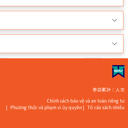
trường hợp．Hiện nay đang ở trang
.
nt)
參訪累計：人次
Chính sách bảo vệ và an toàn riêng tư
Phương thức và phạm vi ủy quyền
Tố cáo sách nhiễu