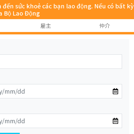
sức khoẻ các bạn lao động. Nếu có bất kỳ
̉a Bộ Lao Động
雇主
仲介