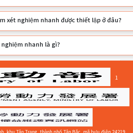
̣m xét nghiệm nhanh được thiết lập ở đâu?
t nghiệm nhanh là gì?
 cộng
7
dữ liệu．Trang：
1/1
．Mỗi trang hiển thị
(curre
1
nh, khu Tân Trang, thành phố Tân Bắc, mã bưu điện 24219,