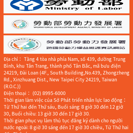
Địa chỉ： Tầng 4 tòa nhà phía Nam, số 439, đường Trung
Bình, khu Tân Trang, thành phố Tân Bắc, mã bưu điện
24219, Đài Loan (4F., South Building,No.439, Zhongzheng
Rd., Xinzhuang Dist., New Taipei City 24219, Taiwan
(R.O.C.))
Điện thoại： (02) 8995-6000
Thời gian làm việc của Sở Phát triển nhân lực lao động：
Từ Thứ hai đến Thứ sáu, Buổi sáng: 8 giờ 30 đến 12 giờ
30, Buổi chiều: 13 giờ 30 đến 17 giờ 30.
Thời gian phục vụ làm thủ tục đăng ký dành cho người
nước ngoài: 8 giờ 30 sáng đến 17 giờ 30 chiều, Từ Thứ hai