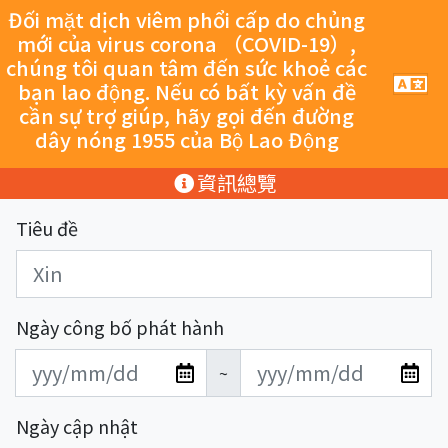
跳至主要內容
Đối mặt dịch viêm phổi cấp do chủng
mới của virus corona （COVID-19）,
chúng tôi quan tâm đến sức khoẻ các
手
bạn lao động. Nếu có bất kỳ vấn đề
機
cần sự trợ giúp, hãy gọi đến đường
導
dây nóng 1955 của Bộ Lao Động
覽
按
:::
資訊總覽
鈕
Tiêu đề
Ngày công bố phát hành
發
發
~
布
布
日
日
Ngày cập nhật
期
期