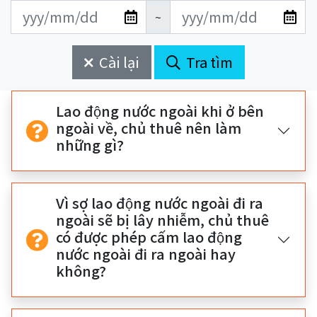
更
更
開
結
~
新
新
始
束
日
日
Cài lại
Tra tìm
期
期
開
結
始
束
Lao động nước ngoài khi ở bên
ngoài về, chủ thuê nên làm
những gì?
Vì sợ lao động nước ngoài đi ra
ngoài sẽ bị lây nhiễm, chủ thuê
có được phép cấm lao động
nước ngoài đi ra ngoài hay
không?