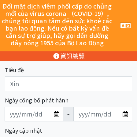
跳至主要內容
Đối mặt dịch viêm phổi cấp do chủng
mới của virus corona （COVID-19）,
chúng tôi quan tâm đến sức khoẻ các
手
bạn lao động. Nếu có bất kỳ vấn đề
機
cần sự trợ giúp, hãy gọi đến đường
導
dây nóng 1955 của Bộ Lao Động
覽
按
:::
資訊總覽
鈕
Tiêu đề
Ngày công bố phát hành
發
發
~
布
布
日
日
Ngày cập nhật
期
期