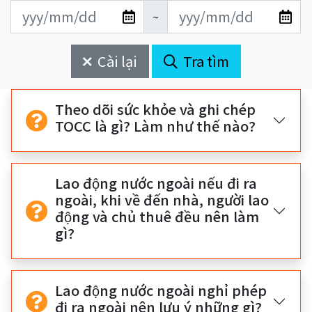
更
更
開
結
~
新
新
始
束
日
日
Cài lại
Tra tìm
期
期
開
結
始
束
Theo dõi sức khỏe và ghi chép
TOCC là gì? Làm như thế nào?
Lao động nước ngoài nếu đi ra
ngoài, khi về đến nhà, người lao
động và chủ thuê đều nên làm
gì?
Lao động nước ngoài nghỉ phép
đi ra ngoài nên lưu ý những gì?