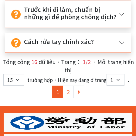
Trước khi đi làm, chuẩn bị
những gì để phòng chống dịch?
Cách rửa tay chính xác?
Tổng cộng
16
dữ liệu．Trang：
1/2
．Mỗi trang hiển
thị
trường hợp．Hiện nay đang ở trang
.
(current)
下
1
2
一
頁
:::