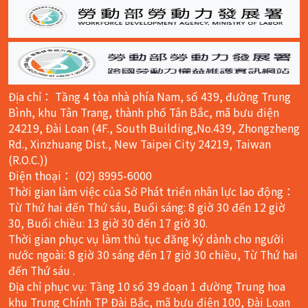
Địa chỉ： Tầng 4 tòa nhà phía Nam, số 439, đường Trung
Bình, khu Tân Trang, thành phố Tân Bắc, mã bưu điện
24219, Đài Loan (4F., South Building,No.439, Zhongzheng
Rd., Xinzhuang Dist., New Taipei City 24219, Taiwan
(R.O.C.))
Điện thoại： (02) 8995-6000
Thời gian làm việc của Sở Phát triển nhân lực lao động：
Từ Thứ hai đến Thứ sáu, Buổi sáng: 8 giờ 30 đến 12 giờ
30, Buổi chiều: 13 giờ 30 đến 17 giờ 30.
Thời gian phục vụ làm thủ tục đăng ký dành cho người
nước ngoài: 8 giờ 30 sáng đến 17 giờ 30 chiều, Từ Thứ hai
đến Thứ sáu .
Địa chỉ phục vụ: Tầng 10 số 39 đoạn 1 đường Trung hoa
khu Trung Chính TP Đài Bắc, mã bưu điện 100, Đài Loan