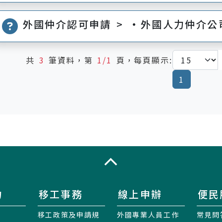
外國仲介認可申請 > •外國人力仲介
共
3
筆資料，第
1/1
頁，每頁顯示:
(current
1
收合
力
移工事務
線上申辦
便民
移工政策及申請規
外國專業人員工作
常見問