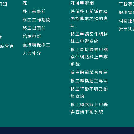
定
許可申辦網
須知
下載專
移工來臺前
聘僱移工前辦理國
服務電
內招募求才預約專
移工工作期間
相關連
區
移工出國前
常用法
移工申請案件網路
諮詢申訴
載
線上申辦系統
直接聘僱移工
進度查詢
移工直接聘僱申請
人力仲介
案件網路線上申辦
系統
雇主聘前講習專區
移工轉換雇主專區
移工行蹤不明及動
態查詢
移工網路線上申辦
與查詢下載系統