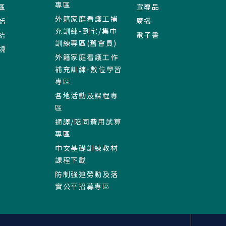
專區
區
宣導品
外籍家庭看護工補
話
廣播
充訓練-到宅/集中
結
電子書
訓練專區(舊會員)
規
外籍家庭看護工作
補充訓練-數位學習
專區
各地活動及課程專
區
通譯/陪同費用試算
專區
中文基礎訓練教材
課程下載
防制強迫勞動及落
實公平招募專區