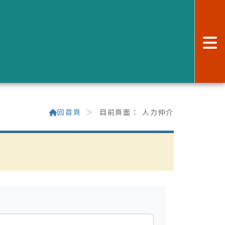
:
回首頁
目前頁面：
人力仲介