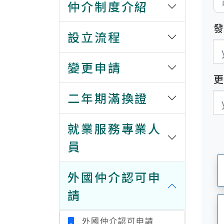
仲介制度介紹
設立流程
發
發
變更申請
二年期滿換證
更
更
就業服務專業人
員
外國仲介認可申
請
外國仲介認可申請