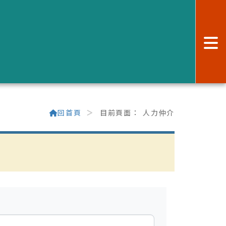
:
回首頁
目前頁面：
人力仲介