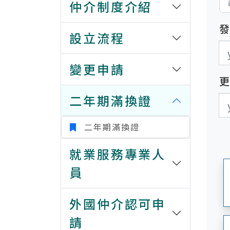
仲介制度介紹
設立流程
發
發
變更申請
二年期滿換證
更
更
二年期滿換證
就業服務專業人
員
外國仲介認可申
請