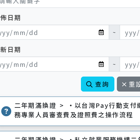
發佈日期
布日期開始
布日期結束
~
更新日期
新日期開始
新日期結束
~
查詢
重
二年期滿換證 > •以台灣Pay行動支
務專業人員審查費及證照費之操作流程
二年期滿換證 > •私立就業服務機構二