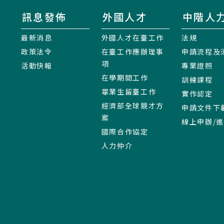
訊息發佈
外國人才
中階人
最新消息
外國人才在臺工作
法規
政策法令
在臺工作應辦理事
申請流程及
項
活動快報
專業證照
在學期間工作
訓練課程
畢業生留臺工作
實作認定
經濟部全球競才方
申請文件下
案
線上申辦/
國際合作協定
人力仲介