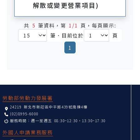
解散或變更營業項目)
共
5
筆資料，第
1/1
頁，每頁顯示:
筆．目前位於
頁
(current)
1
:::
勞動部勞動力發展署
24219 新北市新莊區中平路439號南棟4樓
(02)8995-6000
服務時間：週一至週五 08:30~12:30，13:30~17:30
外國人申請業務服務