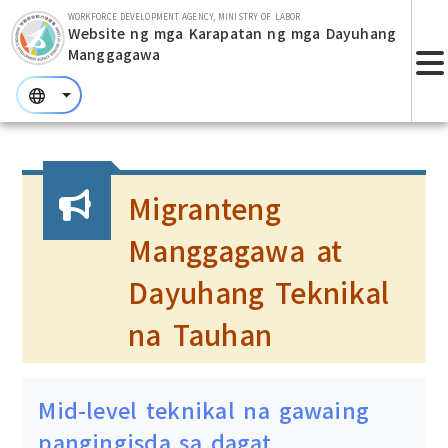
Lumaktaw sa bloke ng pangunahing nilalaman
WORKFORCE DEVELOPMENT AGENCY, MINISTRY OF LABOR
Website ng mga Karapatan ng mga Dayuhang
Manggagawa
:::
:::
:::
Migranteng
Manggagawa at
Dayuhang Teknikal
na Tauhan
Mid-level teknikal na gawaing
pangingisda sa dagat