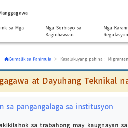
 Manggagawa
ink sa Mga
Mga Serbisyo sa
Mga Karan
Kaginhawaan
Regulasyo
Bumalik sa Panimula
Kasalukuyang pahina：
Migrante
gagawa at Dayuhang Teknikal n
in sa pangangalaga sa institusyon
makikilahok sa trabahong may kaugnayan sa