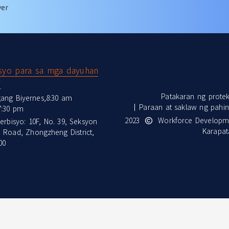
yer
isyo para sa mga dayuhan
y
Patakaran ng prote
ang Biyernes,8:30 am
Paraan at saklaw ng pahin
7:30 pm
2023
Workforce Developme
erbisyo: 10F, No. 39, Seksyon
Karapa
 Road, Zhongzheng District,
00