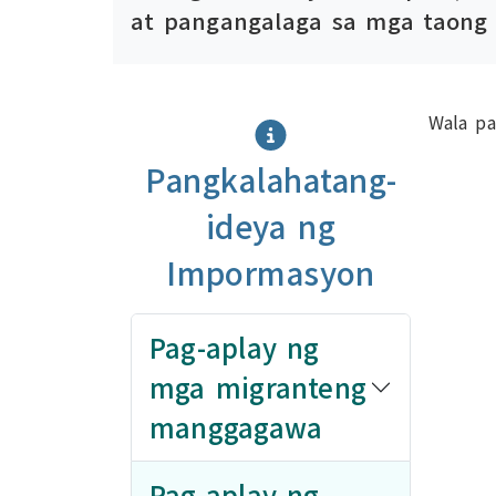
at pangangalaga sa mga taon
Wala p
Pangkalahatang-
ideya ng
Impormasyon
Pag-aplay ng
mga migranteng
manggagawa
Pag-aplay ng