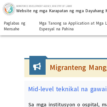
Lumaktaw sa bloke ng pangunahing nilalaman
WORKFORCE DEVELOPMENT AGENCY, MINISTRY OF LABOR
Website ng mga Karapatan ng mga Dayuhang
Paglabas ng
Mga Tanong sa Application at Mga L
Mensahe
Espesyal na Pahina
:::
Migranteng Mang
Mid-level teknikal na gawa
Sa mga institusyon o ospital, 