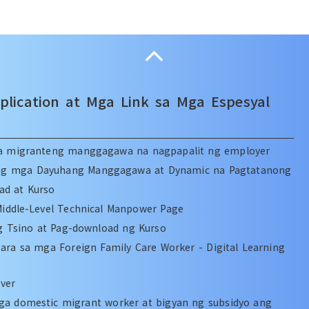
Collapse
lication at Mga Link sa Mga Espesyal
a migranteng manggagawa na nagpapalit ng employer
ang mga Dayuhang Manggagawa at Dynamic na Pagtatanong
ad at Kurso
Middle-Level Technical Manpower Page
g Tsino at Pag-download ng Kurso
ra sa mga Foreign Family Care Worker - Digital Learning
ver
ga domestic migrant worker at bigyan ng subsidyo ang