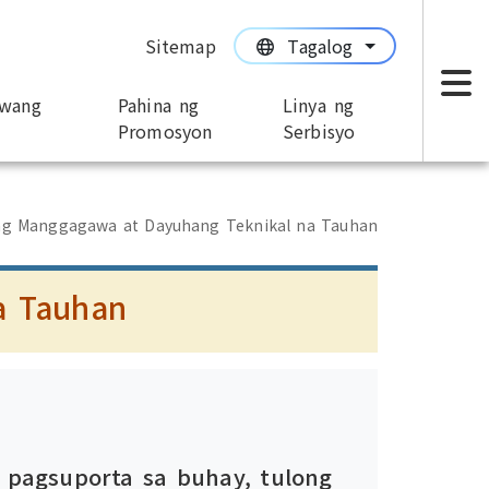
Sitemap
Tagalog
:::
:::
iwang
Pahina ng
Linya ng
M
n
Promosyon
Serbisyo
ng Manggagawa at Dayuhang Teknikal na Tauhan
a Tauhan
 pagsuporta sa buhay, tulong