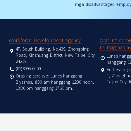
mga disadvantaged emplo
:::
Workforce Development Agency
Oras ng serb
na mag-aapla
4F, South Building, No.439, Zhongping
Road, Xinzhuang District, New Taipei City
Lunes hangg
24219
hanggang 1
(02)8995-6000
Address ng s
1, Zhonghua
Oras ng serbisyo: Lunes hanggang
Taipei City 1
Biyernes, 8:30 am hanggang 12:30 noon,
13:30 pm hanggang 17:30 pm.