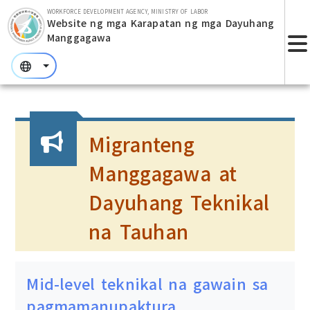
Lumaktaw sa bloke ng pangunahing nilalaman
WORKFORCE DEVELOPMENT AGENCY, MINISTRY OF LABOR
Website ng mga Karapatan ng mga Dayuhang
Manggagawa
:::
:::
:::
Migranteng
Manggagawa at
Dayuhang Teknikal
na Tauhan
Mid-level teknikal na gawain sa
pagmamanupaktura