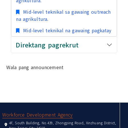
agrikultura.
Mid-level teknikal sa gawaing outreach
na agrikultura.
Mid-level teknikal na gawaing pagkatay
Direktang pagrekrut
Wala pang announcement
:::
Workforce Development Agency
4F, South Building, No.439, Zhongping Road, Xinzhuang District,
New Taipei City 24219